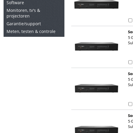
Software
Monitoren, tv's &
projectoren
Garantie/support
Meten, testen & controle
So
5 
Su
So
5 
Su
So
5 
Su