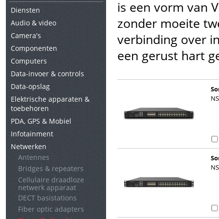
is een vorm van V
Diensten
zonder moeite twe
Audio & video
Camera's
verbinding over i
Componenten
een gerust hart g
Computers
Data-invoer & controls
Data-opslag
So
NS
Elektrische apparaten &
toebehoren
PDA, GPS & Mobiel
Infotainment
Netwerken
Antennes
So
(h
NS
Bridges & repeaters
Cellulaire draadloze
netwerk apparaat
DECT basistations
Fiber optic adapters