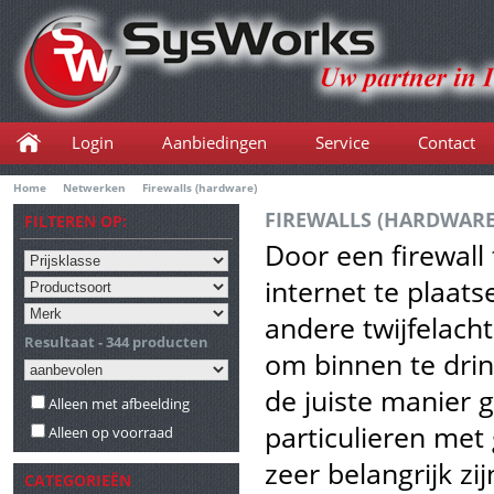
Login
Aanbiedingen
Service
Contact
Home
Netwerken
Firewalls (hardware)
FIREWALLS (HARDWARE
FILTEREN OP:
Door een firewall
internet te plaats
andere twijfelacht
Resultaat - 344 producten
om binnen te drin
de juiste manier 
Alleen met afbeelding
particulieren met
Alleen op voorraad
zeer belangrijk zi
CATEGORIEËN