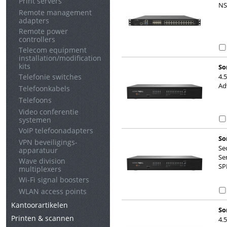
Print servers
NS
Remote management
adapters
Remote power
controllers
Telecom equipment
installation/modification
kits
So
Telefonie switches
4.
Ad
Telefoonkabels
Telefoons
Video conferentie
systemen
VoIP telefoonadapters
So
VPN beveiligings-
Se
apparatuur
Se
Wave division
SP
multiplexers
Wi-Fi signal boosters
WLAN access points
Kantoorartikelen
So
Printen & scannen
4.