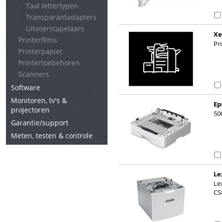
Taal lettertypen
Transparantadapters
Uitvoerstapelaars
Xe
Printerfilms
Pro
Printerpapier
Printertoebehoren
Scanners
Software
Monitoren, tv's &
Ep
projectoren
50
Garantie/support
Meten, testen & controle
Le
la
Le
CS