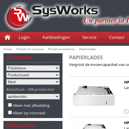
Login
Aanbiedingen
Service
Contact
Home
Printen & scannen
Printeraccessoires
Papierlades
PAPIERLADES
FILTEREN OP:
Vergroot de invoercapaciteit van u
HP
La
Resultaat - 208 producten
Alleen met afbeelding
Alleen op voorraad
HP
CATEGORIEËN
La