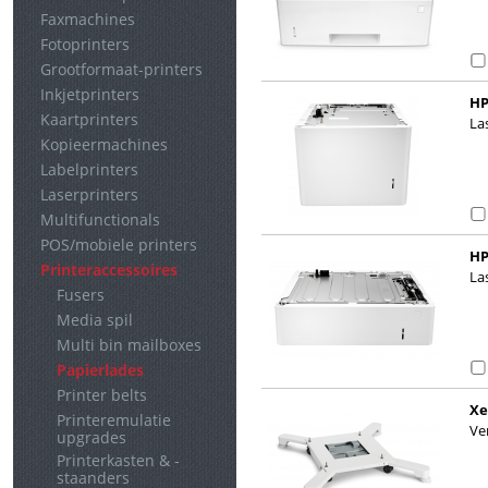
Faxmachines
Fotoprinters
Grootformaat-printers
Inkjetprinters
HP
Kaartprinters
La
Kopieermachines
Labelprinters
Laserprinters
Multifunctionals
POS/mobiele printers
HP
Printeraccessoires
La
Fusers
Media spil
Multi bin mailboxes
Papierlades
Printer belts
Xe
Printeremulatie
Ve
upgrades
Printerkasten & -
staanders