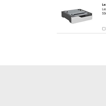
Le
la
Le
550