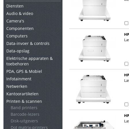
Diensten
Audio & video
Camera's
Componenten
HP
Computers
st
La
Data-invoer & controls
Data-opslag
Elektrische apparaten &
toebehoren
PDA, GPS & Mobiel
HP
Infotainment
La
Netwerken
Kantoorartikelen
Printen & scannen
Band printers
Barcode-lezers
HP
Disk-uitgevers
La
Dot matrix-printers