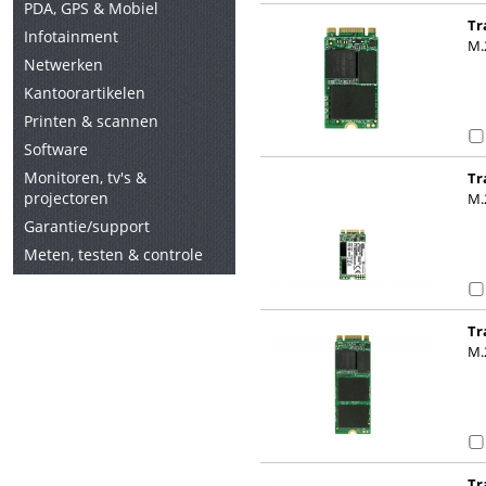
PDA, GPS & Mobiel
Tr
Infotainment
M.
Netwerken
Kantoorartikelen
Printen & scannen
Software
Monitoren, tv's &
Tr
projectoren
M.
Garantie/support
Meten, testen & controle
Tr
M.
Tr