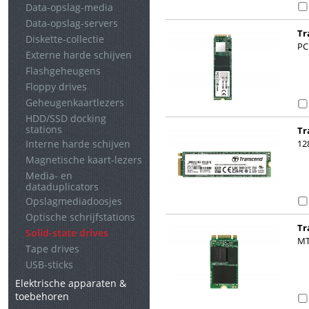
Data-opslag-media
Data-opslag-servers
Tr
Diskette-collectie
PC
Externe harde schijven
Flashgeheugens
Floppy drives
Geheugenkaartlezers
HDD/SSD docking
stations
Tr
Interne harde schijven
12
Magnetische kaart-lezers
Media- en
dataduplicators
Opslagmediadoosjes
Optische schrijfstations
Tr
Solid-state drives
MT
Tape drives
USB-sticks
Elektrische apparaten &
toebehoren