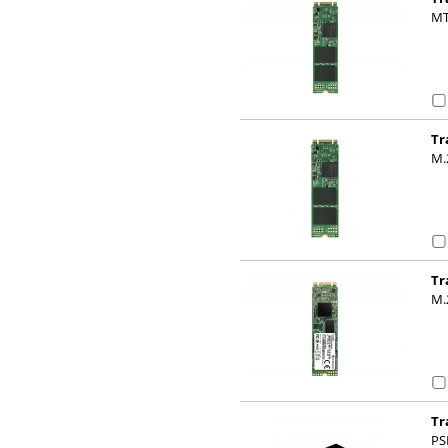
MT
Tr
M.
Tr
M.
Tr
Pa
PS