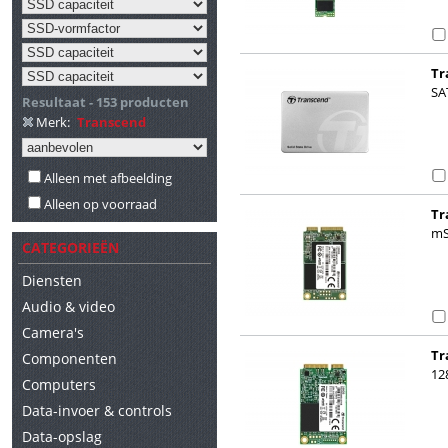
Tr
SA
SA
Resultaat - 153 producten
Merk:
Transcend
Alleen met afbeelding
Alleen op voorraad
Tr
mS
CATEGORIEËN
Diensten
Audio & video
Camera's
Tr
Componenten
SA
12
Computers
Data-invoer & controls
Data-opslag