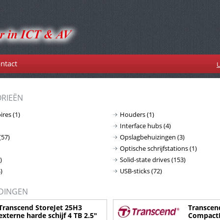
ntact
U
RIEËN
ires
(1)
Houders
(1)
Interface hubs
(4)
(57)
Opslagbehuizingen
(3)
Optische schrijfstations
(1)
)
Solid-state drives
(153)
)
USB-sticks
(72)
DINGEN
Transcend StoreJet 25H3
Transcen
externe harde schijf 4 TB 2.5"
Compact