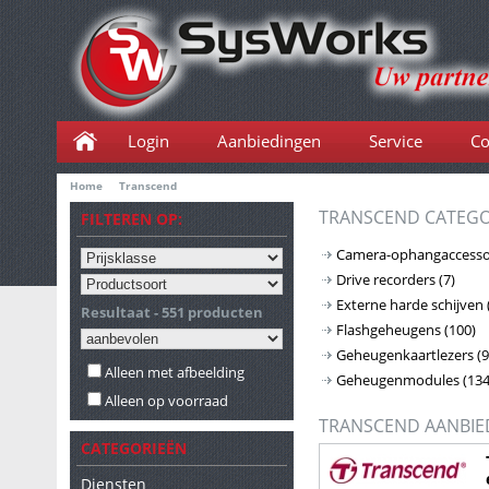
Login
Aanbiedingen
Service
Co
Home
Transcend
TRANSCEND CATEGO
FILTEREN OP:
Camera-ophangaccesso
Drive recorders
(7)
Externe harde schijven
Resultaat - 551 producten
Flashgeheugens
(100)
Geheugenkaartlezers
(9
Alleen met afbeelding
Geheugenmodules
(134
Alleen op voorraad
TRANSCEND AANBIE
CATEGORIEËN
Diensten