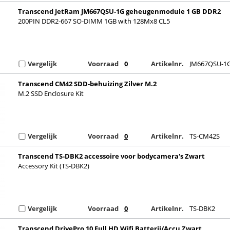
Transcend JetRam JM667QSU-1G geheugenmodule 1 GB DDR2
200PIN DDR2-667 SO-DIMM 1GB with 128Mx8 CL5
Vergelijk
Voorraad
0
Artikelnr.
JM667QSU-1
Transcend CM42 SDD-behuizing Zilver M.2
M.2 SSD Enclosure Kit
Vergelijk
Voorraad
0
Artikelnr.
TS-CM42S
Transcend TS-DBK2 accessoire voor bodycamera's Zwart
Accessory Kit (TS-DBK2)
Vergelijk
Voorraad
0
Artikelnr.
TS-DBK2
Transcend DrivePro 10 Full HD Wifi Batterij/Accu Zwart