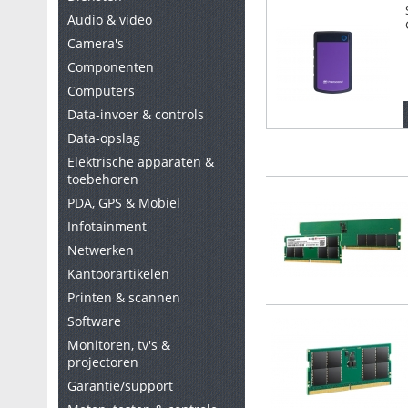
Audio & video
Camera's
Componenten
Computers
Data-invoer & controls
Data-opslag
Elektrische apparaten &
toebehoren
PDA, GPS & Mobiel
Infotainment
Netwerken
Kantoorartikelen
Printen & scannen
Software
Monitoren, tv's &
projectoren
Garantie/support