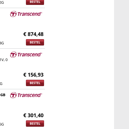
BESTEL
2G
€ 874,48
BESTEL
8G
1V, 0
€ 156,93
BESTEL
8G
 GB
€ 301,40
BESTEL
6G