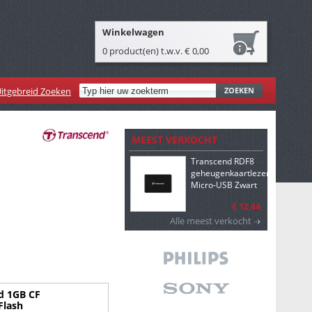
Winkelwagen
0 product(en) t.w.v. € 0,00
itgebreid Zoeken
ZOEKEN
MEEST VERKOCHT
Transcend RDF8
geheugenkaartlezer
Micro-USB Zwart
€ 12,44
Alle meest verkocht
d 1GB CF
Flash