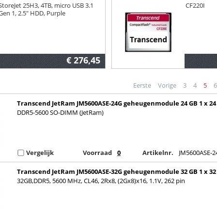
USB 3.2 Gen 1 (3.1 Gen 1)
StoreJet 25H3, 4TB, micro USB 3.1
CF220I
Zwart, Paars
Gen 1, 2.5" HDD, Purple
€ 276,45
Eerste
Vorige
3
4
5
6
Transcend JetRam JM5600ASE-24G geheugenmodule 24 GB 1 x 24
DDR5 2800 MHz
DDR5-5600 SO-DIMM (JetRam)
Vergelijk
Voorraad
0
Artikelnr.
JM5600ASE-2
Transcend JetRam JM5600ASE-32G geheugenmodule 32 GB 1 x 32
DDR5 262-pin SO-DIMM
32GB,DDR5, 5600 MHz, CL46, 2Rx8, (2Gx8)x16, 1.1V, 262 pin