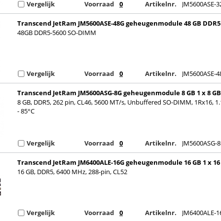
Vergelijk
Voorraad
0
Artikelnr.
JM5600ASE-3
Transcend JetRam JM5600ASE-48G geheugenmodule 48 GB DDR5
262-pin SO-DIMM
48GB DDR5-5600 SO-DIMM
Vergelijk
Voorraad
0
Artikelnr.
JM5600ASE-4
Transcend JetRam JM5600ASG-8G geheugenmodule 8 GB 1 x 8 GB
DDR5
8 GB, DDR5, 262 pin, CL46, 5600 MT/s, Unbuffered SO-DIMM, 1Rx16, 1.
- 85°C
Vergelijk
Voorraad
0
Artikelnr.
JM5600ASG-
Transcend JetRam JM6400ALE-16G geheugenmodule 16 GB 1 x 16
DDR5
16 GB, DDR5, 6400 MHz, 288-pin, CL52
Vergelijk
Voorraad
0
Artikelnr.
JM6400ALE-1