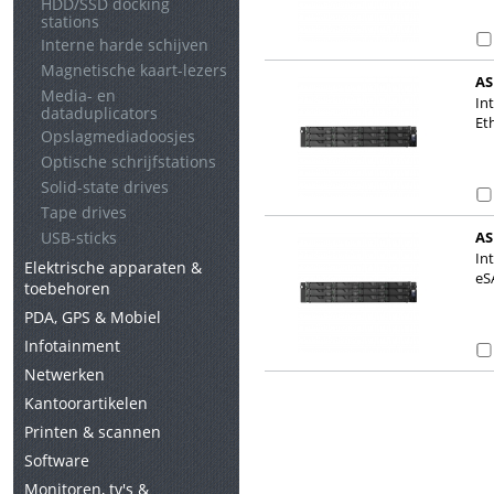
HDD/SSD docking
stations
Interne harde schijven
Magnetische kaart-lezers
AS
Media- en
In
dataduplicators
Et
Opslagmediadoosjes
Optische schrijfstations
Solid-state drives
Tape drives
USB-sticks
AS
In
Elektrische apparaten &
eS
toebehoren
PDA, GPS & Mobiel
Infotainment
Netwerken
Kantoorartikelen
Printen & scannen
Software
Monitoren, tv's &