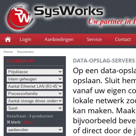
Login
Aanbiedingen
Service
Contact
Home
Resultaten
DATA-OPSLAG-SERVERS
FILTEREN OP:
Op een data-opsl
opslaan. Sluit he
vanaf uw eigen co
lokale netwerk zo
kan maken. Maak 
Resultaat - 5 producten
bijvoorbeeld beve
Merk:
Asus
of direct door de 