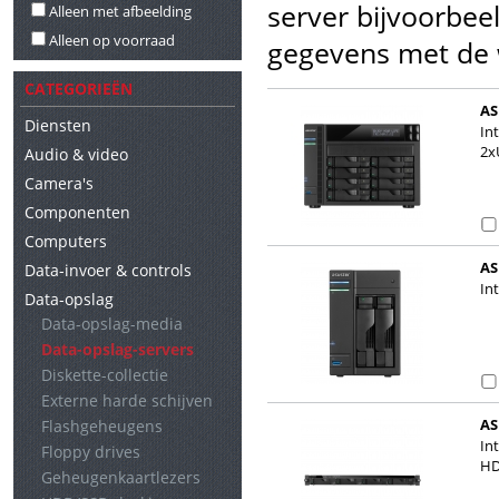
server bijvoorbeel
Alleen met afbeelding
Alleen op voorraad
gegevens met de w
CATEGORIEËN
AS
Diensten
In
2x
Audio & video
Camera's
Componenten
Computers
AS
Data-invoer & controls
In
Data-opslag
Data-opslag-media
Data-opslag-servers
Diskette-collectie
Externe harde schijven
AS
Flashgeheugens
In
Floppy drives
HD
Geheugenkaartlezers