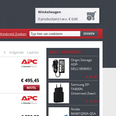
Winkelwagen
0 product(en) t.w.v. € 0,00
itgebreid Zoeken
ZOEKEN
MEEST VERKOCHT
5
Volgende
Laatste
Origin Storage
ADP-
DELL180W/EU
netvoeding &
€ 59,45
inverter Binnen
€ 495,45
180 W Zwart
Samsung EP-
BESTEL
TA800N
Universeel Zwart
AC Snel opladen
€ 11,75
Binnen
Nvidia
MAM1Q00A-QSA