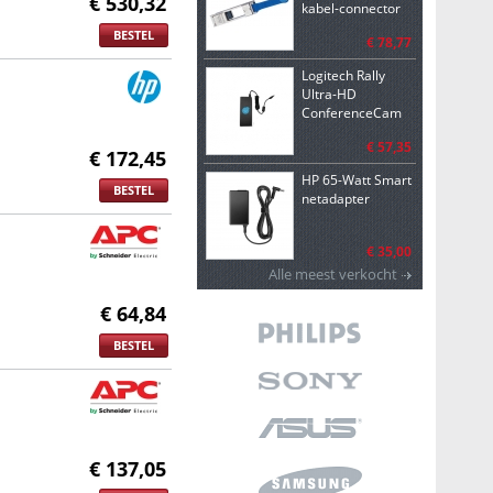
€ 530,32
kabel-connector
QSFP to SFP+
BESTEL
€ 78,77
Blauw, Zilver
Logitech Rally
Ultra-HD
ConferenceCam
netvoeding &
€ 57,35
inverter Binnen 90
€ 172,45
W Zwart
HP 65-Watt Smart
BESTEL
netadapter
€ 35,00
Alle meest verkocht
€ 64,84
BESTEL
€ 137,05