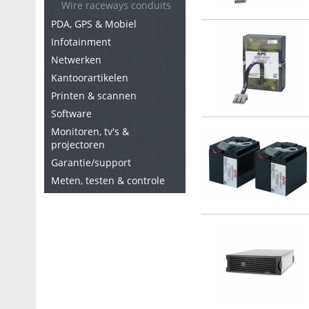
Wire raceways conduits
PDA, GPS & Mobiel
Infotainment
Netwerken
Kantoorartikelen
Printen & scannen
Software
Monitoren, tv's &
projectoren
Garantie/support
Meten, testen & controle