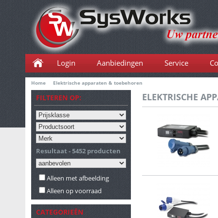
Login
Aanbiedingen
Service
Co
Home
Elektrische apparaten & toebehoren
ELEKTRISCHE AP
FILTEREN OP:
Resultaat - 5452 producten
Alleen met afbeelding
Alleen op voorraad
CATEGORIEËN