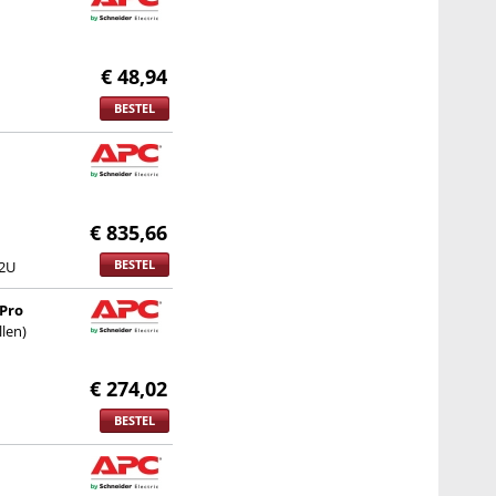
€ 48,94
BESTEL
€ 835,66
BESTEL
2U
 Pro
len)
€ 274,02
BESTEL