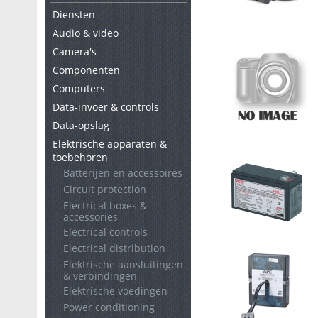
Diensten
Audio & video
Camera's
Componenten
Computers
Data-invoer & controls
Data-opslag
Elektrische apparaten &
toebehoren
Batterijen en accessoires
Circuit protection
Electrical boxes &
accessories
Electrical controls
Electrical distribution
Elektrische aansluitingen
& verbindingen
Elektrische voedingen
Power conditioning