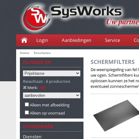
Login
Aanbiedingen
Service
Co
Home
Resultaten
SCHERMFILTERS
FILTEREN OP:
De weerspiegeling van fel
uw ogen. Schermfilters ku
oplossen kunnen ze het no
Resultaat - 6 producten
eventueel zonneschermen
Merk:
HP
Alleen met afbeelding
Alleen op voorraad
CATEGORIEËN
Diensten