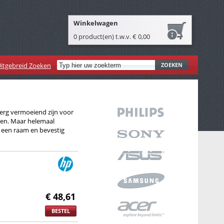
Winkelwagen
0 product(en) t.w.v. € 0,00
itgebreid Zoeken
ZOEKEN
 erg vermoeiend zijn voor
ken. Maar helemaal
 een raam en bevestig
€ 48,61
BESTEL