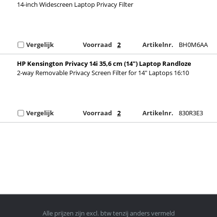
14-inch Widescreen Laptop Privacy Filter
Vergelijk
Voorraad
2
Artikelnr.
BH0M6AA
HP Kensington Privacy 14i 35,6 cm (14") Laptop Randloze
privacyfilter voor schermen
2-way Removable Privacy Screen Filter for 14" Laptops 16:10
Vergelijk
Voorraad
2
Artikelnr.
830R3E3
Alle prijzen zijn excl. btw tenzij anders vermeld