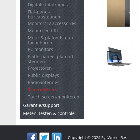
Digitale fotoframes
Flat-panel-
bureausteunen
Monitor/TV accessoires
Monitoren CRT
Muur & plafondsteun
toebehoren
PC monitors
Platte-paneel plafond
steunen
Projectoren
Public displays
Radioantennes
Schermfilters
Touch screen-monitoren
Garantie/support
Meten, testen & controle
Copyright © 2024 SysWorks B.V.