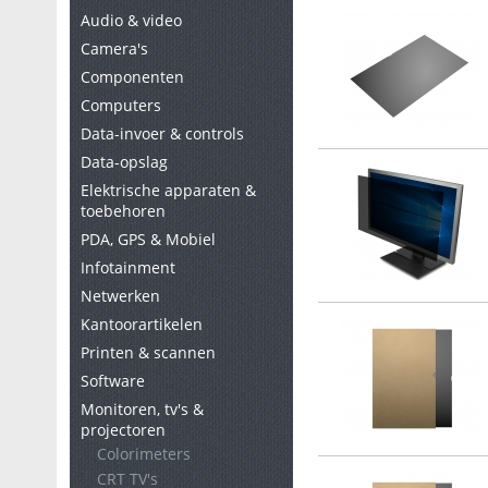
Audio & video
Camera's
Componenten
Computers
Data-invoer & controls
Data-opslag
Elektrische apparaten &
toebehoren
PDA, GPS & Mobiel
Infotainment
Netwerken
Kantoorartikelen
Printen & scannen
Software
Monitoren, tv's &
projectoren
Colorimeters
CRT TV's