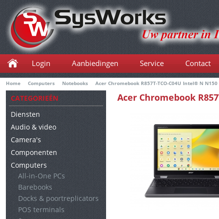
Login
Aanbiedingen
Service
Contact
Home
Computers
Notebooks
Acer Chromebook R857T-TCO-C04U Intel® N N150 
Acer Chromebook R857T
CATEGORIEËN
Touchscreen WUXGA 8 
Diensten
(802.11ax) ChromeOS U
Audio & video
Camera's
Componenten
Computers
All-in-One PCs
Barebooks
Docks & poortreplicators
POS terminals