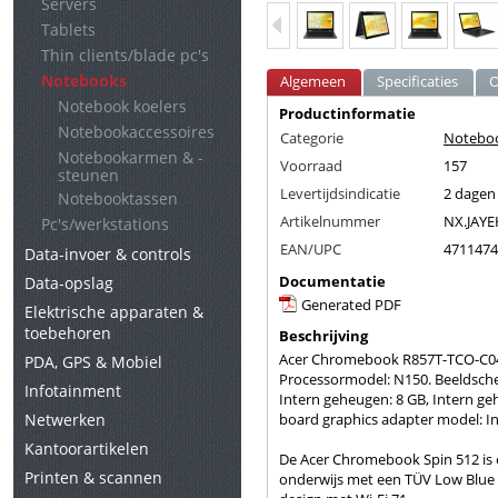
Servers
Tablets
Thin clients/blade pc's
Notebooks
Algemeen
Specificaties
O
Notebook koelers
Productinformatie
Notebookaccessoires
Categorie
Notebo
Notebookarmen & -
Voorraad
157
steunen
Levertijdsindicatie
2 dagen
Notebooktassen
Artikelnummer
NX.JAYE
Pc's/werkstations
EAN/UPC
4711474
Data-invoer & controls
Documentatie
Data-opslag
Generated PDF
Elektrische apparaten &
toebehoren
Beschrijving
Acer Chromebook R857T-TCO-C04U.
PDA, GPS & Mobiel
Processormodel: N150. Beeldscher
Infotainment
Intern geheugen: 8 GB, Intern g
Netwerken
board graphics adapter model: In
Kantoorartikelen
De Acer Chromebook Spin 512 is 
Printen & scannen
onderwijs met een TÜV Low Blue 