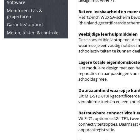
design met Wi-Fi 71.
Software
Monitoren, tv's &
Betere leesbaarheid en meer
projectoren
Het 12-inch WUXGA-scherm bevorde
Rheinland-gecertificeerde scherm
Garantie/support
Meten, testen & controle
Veelzijdige leerhulpmiddelen
Deze convertible laptop met de n
waarmee je eenvoudig notities 
schoolactiviteiten te kunnen de
Lagere totale eigendomskost
Het modulaire design met een ha
reparaties en aanpassingen voor 
schooldag mee.
Duurzaamheid waarop je kun
Dit MIL-STD 810H-gecertificeerd
verankerde toetsen en een knoeib
Betrouwbare connectiviteit 
Wi-Fi 71, optionele 4G LTE1, twe
connectiviteitsopties. Daarnaas
apparaatregistratie.