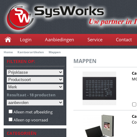
Login
Aanbiedingen
Service
Contact
Home
Kantoorartikelen
Mappen
MAPPEN
FILTEREN OP:
Ca
MC
Resultaat - 18 producten
Alleen met afbeelding
Ca
Alleen op voorraad
Co
CATEGORIEËN