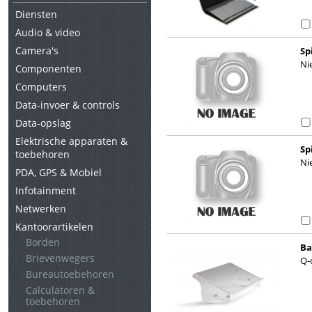
Diensten
Audio & video
Camera's
Sp
Ni
Componenten
Computers
Data-invoer & controls
Data-opslag
Elektrische apparaten &
Sp
toebehoren
Ni
PDA, GPS & Mobiel
Infotainment
Netwerken
Kantoorartikelen
Borden
Ba
Brievenwegers
Q-
Bureautoebehoren
Calculatoren &
toebehoren