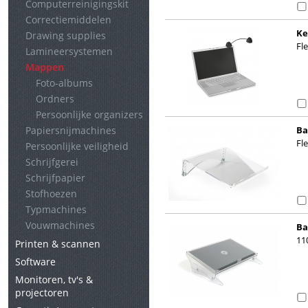
Computerreinigingskit
Correctiemiddelen
Ke
Drawing supplies
Fl
Lamineersystemen
Mappen
Foto-albums
Ordners
Persoonlijke organizers
Papiersnijmachines
Ba
Fle
Persoonlijke veiligheid
Schrijfgerei
Schrijfpapier
Stofhoezen
Typmachines
Vouwmachines
Ba
11
Printen & scannen
Software
Monitoren, tv's &
projectoren