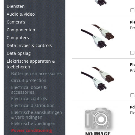
Diensten
Audio & video
Camera's
Pl
Pro
Componenten
Computers
Data-invoer & controls
Data-opslag
Elektrische apparaten &
Pl
toebehoren
Pro
Batterijen en accessoires
Circuit protection
Electrical boxes &
accessories
Electrical controls
Electrical distribution
Pd
Elektrische aansluitingen
Pl
& verbindingen
Elektrische voedingen
Power conditioning