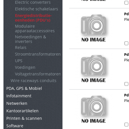
Electric converters
Elektische schakelaars
Pd
Energiedistributie-
Pl
eenheden (PDU's)
Modulaire
apparaataccessoires
Netvoedingen &
inverters
Relais
Stroomtransformatoren
Pd
Pl
UPS
Voedingen
Voltagetransformatoren
Wire raceways conduits
PDA, GPS & Mobiel
Pd
Infotainment
Pl
Netwerken
Kantoorartikelen
Printen & scannen
Software