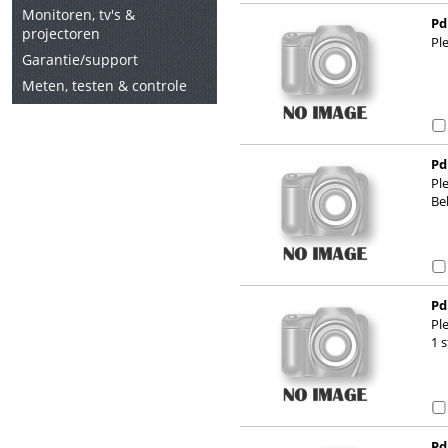
Monitoren, tv's &
Pd
projectoren
Pl
Garantie/support
Meten, testen & controle
Pd
Pl
Bel
Pd
Pl
1 s
Pd