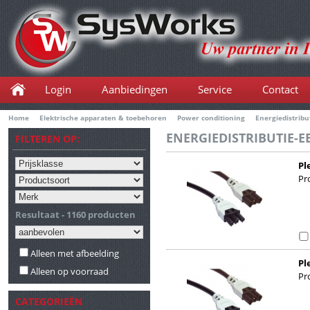
Login
Aanbiedingen
Service
Contact
Home
Elektrische apparaten & toebehoren
Power conditioning
Energiedistribu
ENERGIEDISTRIBUTIE-E
FILTEREN OP:
Pl
Pro
Resultaat - 1160 producten
Alleen met afbeelding
Pl
Alleen op voorraad
Pro
CATEGORIEËN