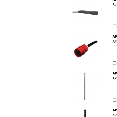
Ra
AP
C1
AP
IE
AP
C1
AP
IE
AP
C1
AP