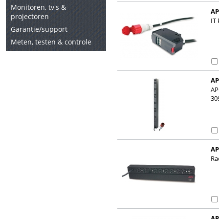
Monitoren, tv's &
AP
projectoren
IT
Garantie/support
Meten, testen & controle
AP
32
AP
30
AP
Ra
AP