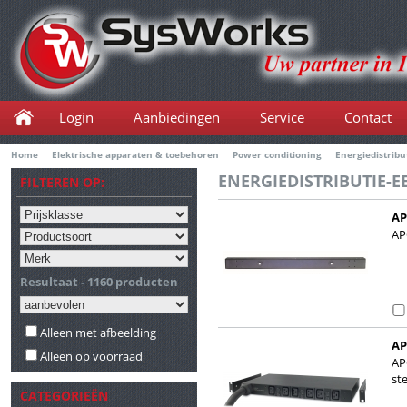
Login
Aanbiedingen
Service
Contact
Home
Elektrische apparaten & toebehoren
Power conditioning
Energiedistribu
ENERGIEDISTRIBUTIE-E
FILTEREN OP:
AP
st
AP
Resultaat - 1160 producten
Alleen met afbeelding
AP
Alleen op voorraad
st
AP
st
CATEGORIEËN