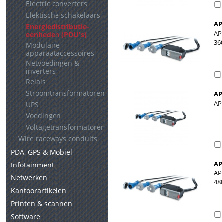
Electric converters
Elektische schakelaars
AP
Energiedistributie-
30
AP
eenheden (PDU's)
36
Modulaire
apparaataccessoires
Netvoedingen &
inverters
Relais
Stroomtransformatoren
AP
AP
UPS
Voedingen
Voltagetransformatoren
Wire raceways conduits
PDA, GPS & Mobiel
AP
Infotainment
48
AP
Netwerken
48
Kantoorartikelen
Printen & scannen
Software