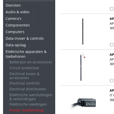
Diensten
Audio & video
Camera's
AP
16
AP
Componenten
30
Computers
Data-invoer & controls
Data-opslag
Elektrische apparaten &
AP
toebehoren
16
AP
Batterijen en accessoires
30
Circuit protection
Electrical boxes &
accessories
Electrical controls
Electrical distribution
AP
Elektrische aansluitingen
IT
& verbindingen
36
Elektrische voedingen
Power conditioning