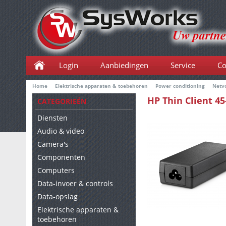
Login
Aanbiedingen
Service
Co
Home
Elektrische apparaten & toebehoren
Power conditioning
Netv
HP Thin Client 4
CATEGORIEËN
Diensten
Audio & video
Camera's
Componenten
Computers
Data-invoer & controls
Data-opslag
Elektrische apparaten &
toebehoren