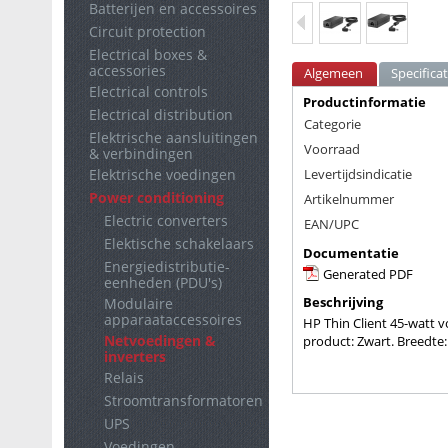
Batterijen en accessoires
Circuit protection
Electrical boxes &
accessories
Algemeen
Specificat
Electrical controls
Productinformatie
Electrical distribution
Categorie
Elektrische aansluitingen
Voorraad
& verbindingen
Elektrische voedingen
Levertijdsindicatie
Power conditioning
Artikelnummer
Electric converters
EAN/UPC
Elektische schakelaars
Documentatie
Energiedistributie-
Generated PDF
eenheden (PDU's)
Beschrijving
Modulaire
apparaataccessoires
HP Thin Client 45-watt v
Netvoedingen &
product: Zwart. Breedte
inverters
Relais
Stroomtransformatoren
UPS
Voedingen