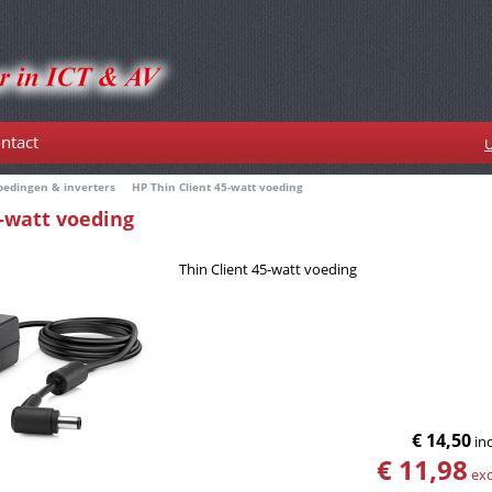
ntact
U
oedingen & inverters
HP Thin Client 45-watt voeding
5-watt voeding
Thin Client 45-watt voeding
€ 14,50
inc
€ 11,98
exc