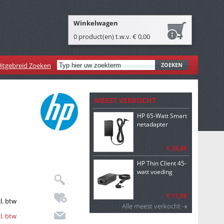
Winkelwagen
0 product(en) t.w.v. € 0,00
itgebreid Zoeken
ZOEKEN
MEEST VERKOCHT
HP 65-Watt Smart
netadapter
€ 35,00
HP Thin Client 45-
watt voeding
€ 11,98
l. btw
Alle meest verkocht
l. btw