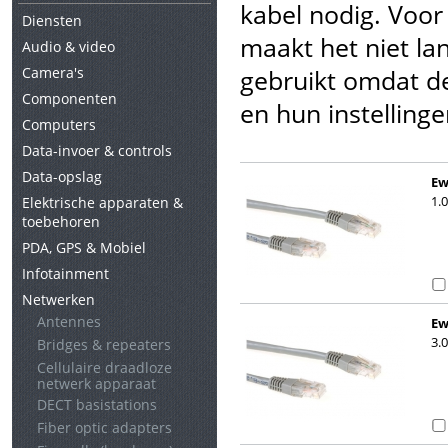
kabel nodig. Voo
Diensten
maakt het niet lan
Audio & video
Camera's
gebruikt omdat d
Componenten
en hun instelling
Computers
Data-invoer & controls
Data-opslag
Ew
1.
Elektrische apparaten &
toebehoren
PDA, GPS & Mobiel
Infotainment
Netwerken
Antennes
Ew
3.
Bridges & repeaters
Cellulaire draadloze
netwerk apparaat
DECT basistations
Fiber optic adapters