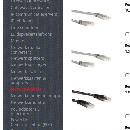
Firewalls (hardware)
Ew
Gateways/controllers
10
IP communicatieservers
IP telefoons
Line conditioners
Luidsprekertelefoons
Modems
Ew
Netwerk media
1.
converters
Netwerk splitters
Netwerk verlengers
Netwerk-switches
Netwerkkaarten & -
adapters
Ew
Netwerkkabels
1.
Netwerkmanagementapparaten
Netwerksimulator
PoE adapters &
injectoren
PowerLine
Communication (PLC)
Ew