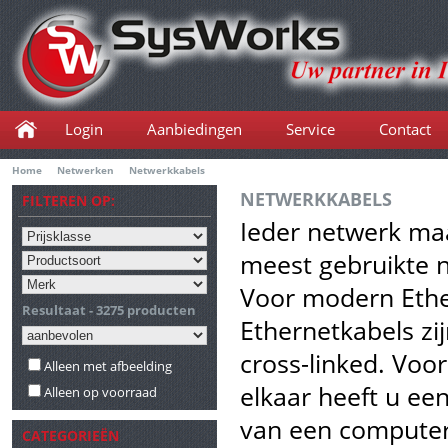
Login
Aanbiedingen
Service
Contact
Home
Netwerken
Netwerkkabels
NETWERKKABELS
FILTEREN OP:
Ieder netwerk maa
meest gebruikte n
Voor modern Ether
Resultaat - 3275 producten
Ethernetkabels zi
cross-linked. Voo
Alleen met afbeelding
elkaar heeft u een
Alleen op voorraad
van een computer
CATEGORIEËN