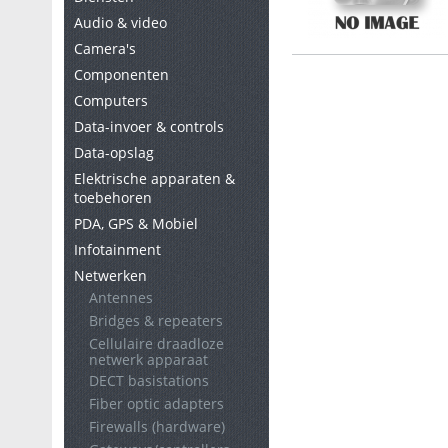
Audio & video
Camera's
Componenten
Computers
Data-invoer & controls
Data-opslag
Elektrische apparaten &
toebehoren
PDA, GPS & Mobiel
Infotainment
Netwerken
Antennes
Bridges & repeaters
Cellulaire draadloze
netwerk apparaat
DECT basistations
Fiber optic adapters
Firewalls (hardware)