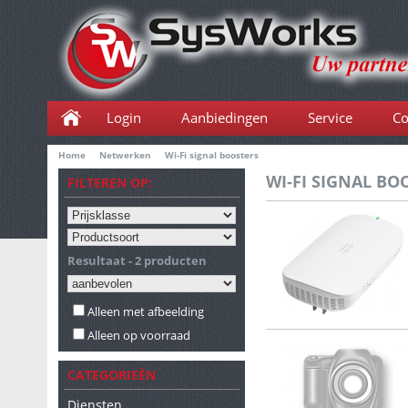
Login
Aanbiedingen
Service
Co
Home
Netwerken
Wi-Fi signal boosters
WI-FI SIGNAL BO
FILTEREN OP:
Resultaat - 2 producten
Alleen met afbeelding
Alleen op voorraad
CATEGORIEËN
Diensten