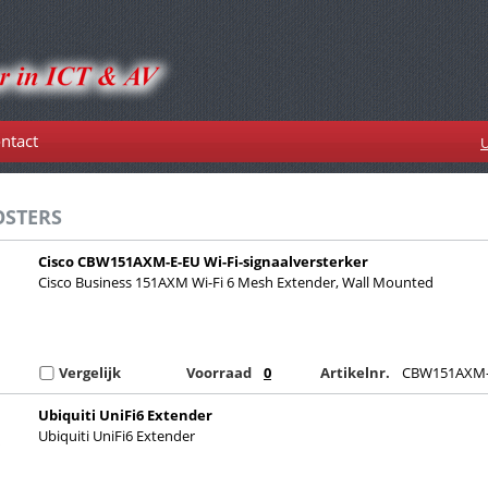
ntact
U
OSTERS
Cisco CBW151AXM-E-EU Wi-Fi-signaalversterker
Cisco Business 151AXM Wi-Fi 6 Mesh Extender, Wall Mounted
Vergelijk
Voorraad
0
Artikelnr.
CBW151AXM-
Ubiquiti UniFi6 Extender
Ubiquiti UniFi6 Extender