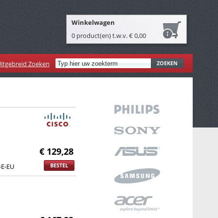
Winkelwagen
0 product(en) t.w.v. € 0,00
itgebreid Zoeken
ZOEKEN
€ 129,28
BESTEL
E-EU