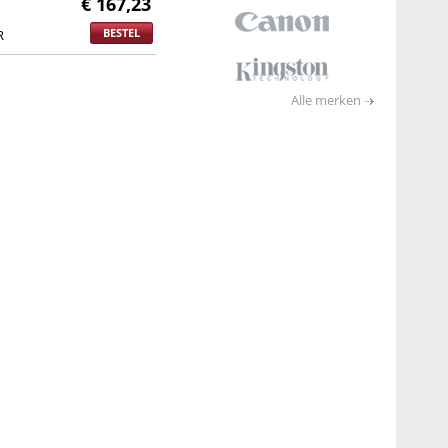
€ 167,23
BESTEL
R
Alle merken