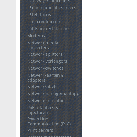
Gateways/controllers
IP communicatieservers
IP telefoons
Line conditioners
Luidsprekertelefoons
Modems
Netwerk media
converters
Netwerk splitters
Netwerk verlengers
Netwerk-switches
Netwerkkaarten & -
adapters
Netwerkkabels
Netwerkmanagementapparaten
Netwerksimulator
PoE adapters &
injectoren
PowerLine
Communication (PLC)
Print servers