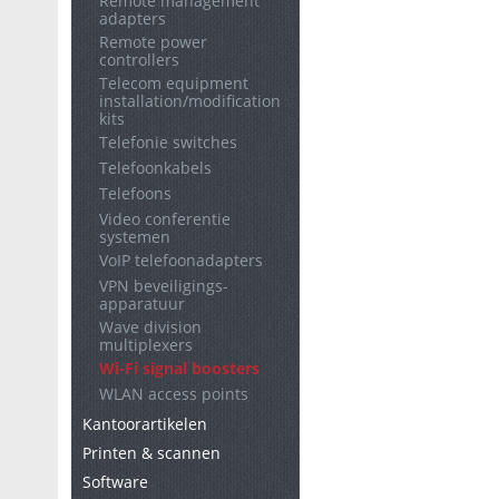
Remote management
adapters
Remote power
controllers
Telecom equipment
installation/modification
kits
Telefonie switches
Telefoonkabels
Telefoons
Video conferentie
systemen
VoIP telefoonadapters
VPN beveiligings-
apparatuur
Wave division
multiplexers
Wi-Fi signal boosters
WLAN access points
Kantoorartikelen
Printen & scannen
Software